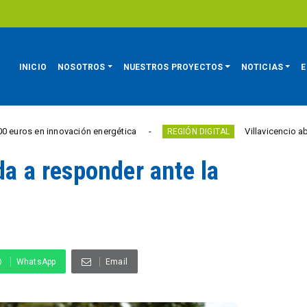
INICIO
NOSOTROS
NUESTROS PROYECTOS
NOTICIAS
E
 innovación energética
Villavicencio abrió un nuevo
REGIÓN DIGITAL
da a responder ante la
WhatsApp
Email