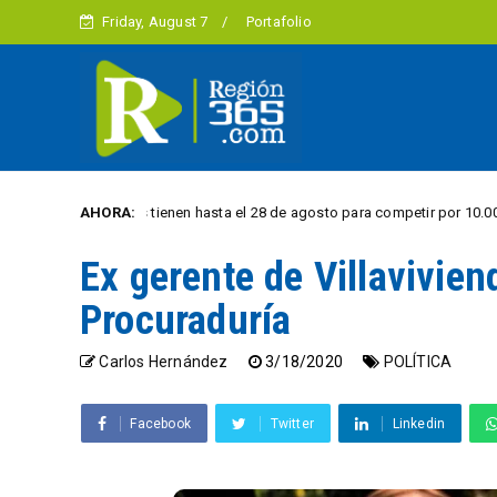
Friday, August 7
Portafolio
studiantes tienen hasta el 28 de agosto para competir por 10.000 euros en
AHORA:
Ex gerente de Villavivien
Procuraduría
Carlos Hernández
3/18/2020
POLÍTICA
Facebook
Twitter
Linkedin