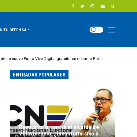
N TU DEFENSA
 Punto Vive Digital gratuito en el barrio Porfía
Nue
CIUDAD ACTIVA
ENTRADAS POPULARES
Revocatoria contra el alcalde de
Villavicencio: ¿inconformismo o