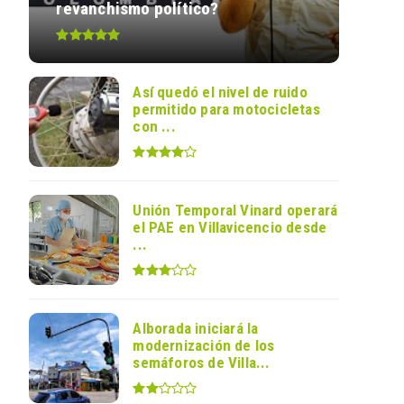
revanchismo político?
Así quedó el nivel de ruido
permitido para motocicletas
con ...
Unión Temporal Vinard operará
el PAE en Villavicencio desde
...
Alborada iniciará la
modernización de los
semáforos de Villa...