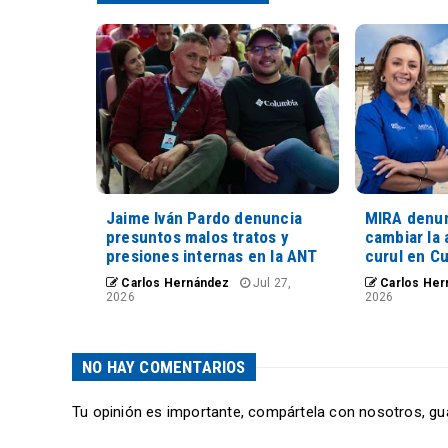
Jaime Iván Pardo denuncia
MIRA denun
presuntos malos tratos y
cambiar la 
presiones internas en la ANT
curul en C
Carlos Hernández
Jul 27,
Carlos Her
2026
2026
NO HAY COMENTARIOS
Tu opinión es importante, compártela con nosotros, gu