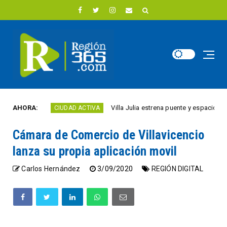
año
AHORA:
Villa Julia estrena puente y espacios comerci
CIUDAD ACTIVA
Cámara de Comercio de Villavicencio
lanza su propia aplicación movil
Carlos Hernández
3/09/2020
REGIÓN DIGITAL