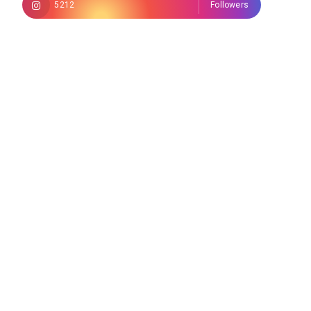
5212
Followers