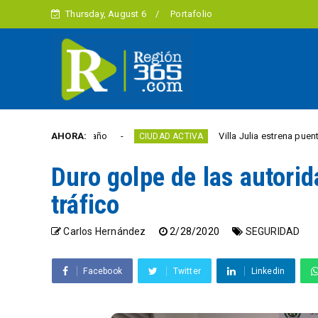
Thursday, August 6
Portafolio
ertad este año
AHORA:
Villa Julia estrena puente y espac
CIUDAD ACTIVA
Duro golpe de las autori
tráfico
Carlos Hernández
2/28/2020
SEGURIDAD
Facebook
Twitter
Linkedin