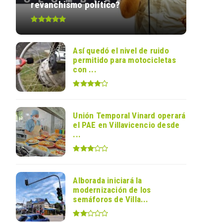
revanchismo político?
Así quedó el nivel de ruido
permitido para motocicletas
con ...
Unión Temporal Vinard operará
el PAE en Villavicencio desde
...
Alborada iniciará la
modernización de los
semáforos de Villa...