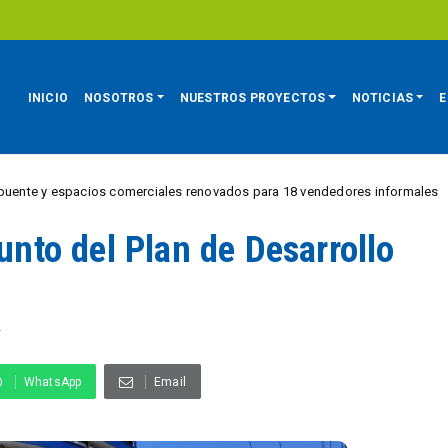
INICIO
NOSOTROS
NUESTROS PROYECTOS
NOTICIAS
E
espacios comerciales renovados para 18 vendedores informales
REGI
punto del Plan de Desarrollo
A
WhatsApp
Email