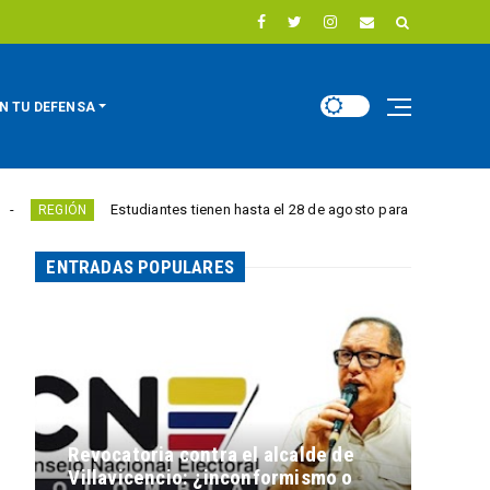
N TU DEFENSA
Estudiantes tienen hasta el 28 de agosto para competir por 10.000 eu
ÓN
ENTRADAS POPULARES
Revocatoria contra el alcalde de
Villavicencio: ¿inconformismo o