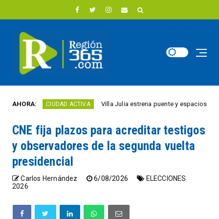
AHORA:
Villa Julia estrena puente y espacios comerciale
CIUDAD ACTIVA
CNE fija plazos para acreditar testigos
y observadores de la segunda vuelta
presidencial
Carlos Hernández
6/08/2026
ELECCIONES
2026