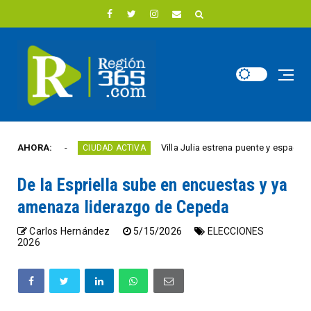
te año
AHORA:
Villa Julia estrena puente y espacios come
CIUDAD ACTIVA
De la Espriella sube en encuestas y ya
amenaza liderazgo de Cepeda
Carlos Hernández
5/15/2026
ELECCIONES
2026