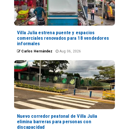
Villa Julia estrena puente y espacios
comerciales renovados para 18 vendedores
informales
Carlos Hernández
Aug 06, 2026
Nuevo corredor peatonal de Villa Julia
elimina barreras para personas con
discapacidad