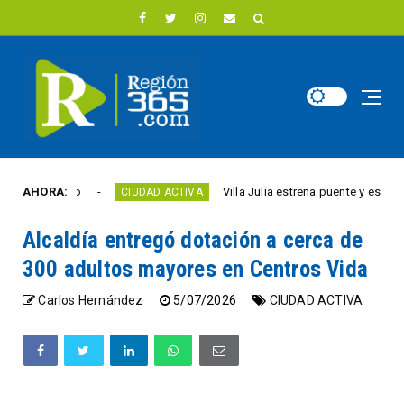
ste año
AHORA:
Villa Julia estrena puente y espacios co
CIUDAD ACTIVA
Alcaldía entregó dotación a cerca de
300 adultos mayores en Centros Vida
Carlos Hernández
5/07/2026
CIUDAD ACTIVA