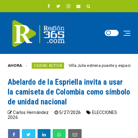
año
AHORA:
Villa Julia estrena puente y espacios comerci
CIUDAD ACTIVA
Abelardo de la Espriella invita a usar
la camiseta de Colombia como símbolo
de unidad nacional
Carlos Hernández
5/27/2026
ELECCIONES
2026