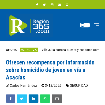
AHORA:
Villa Julia estrena puente y espacios comerciales re
CIUDAD ACTIVA
Ofrecen recompensa por información
sobre homicidio de joven en vía a
Acacías
Carlos Hernández
3/12/2026
SEGURIDAD