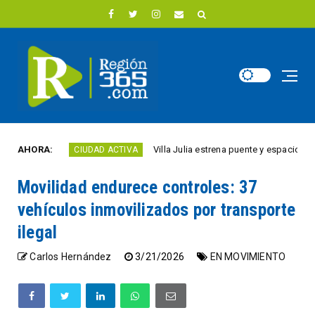
ño
AHORA:
Villa Julia estrena puente y espacios comerci
CIUDAD ACTIVA
Movilidad endurece controles: 37
vehículos inmovilizados por transporte
ilegal
Carlos Hernández
3/21/2026
EN MOVIMIENTO