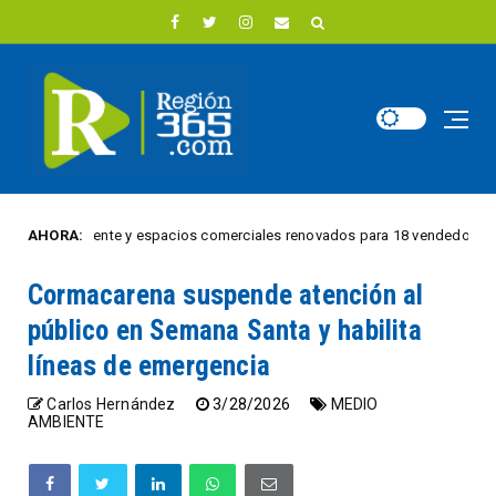
strena puente y espacios comerciales renovados para 18 vendedores informa
AHORA:
Cormacarena suspende atención al
público en Semana Santa y habilita
líneas de emergencia
Carlos Hernández
3/28/2026
MEDIO
AMBIENTE