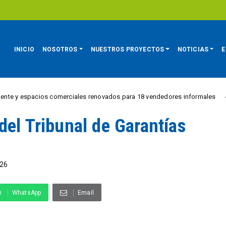
INICIO
NOSOTROS
NUESTROS PROYECTOS
NOTICIAS
E
acios comerciales renovados para 18 vendedores informales
REGIÓN
del Tribunal de Garantías
26
WhatsApp
Email