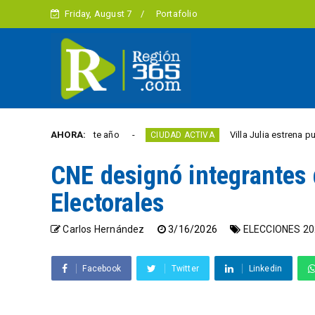
Friday, August 7
Portafolio
ibertad este año
AHORA:
Villa Julia estrena puente y esp
CIUDAD ACTIVA
CNE designó integrantes 
Electorales
Carlos Hernández
3/16/2026
ELECCIONES 20
Facebook
Twitter
Linkedin