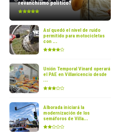
revanchismo político?
Así quedó el nivel de ruido
permitido para motocicletas
con ...
Unión Temporal Vinard operará
el PAE en Villavicencio desde
...
Alborada iniciará la
modernización de los
semáforos de Villa...