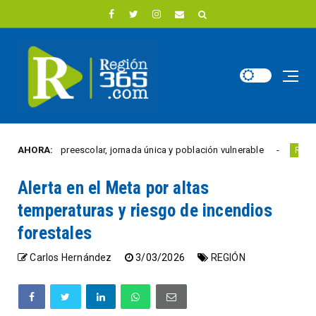
izará a preescolar, jornada única y población vulnerable
AHORA:
Ju
REGIÓN
Alerta en el Meta por altas
temperaturas y riesgo de incendios
forestales
Carlos Hernández
3/03/2026
REGIÓN