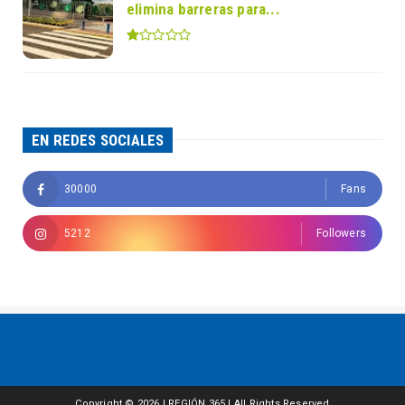
elimina barreras para...
EN REDES SOCIALES
30000
Fans
5212
Followers
Copyright ©
2026 | REGIÓN 365 | All Rights Reserved