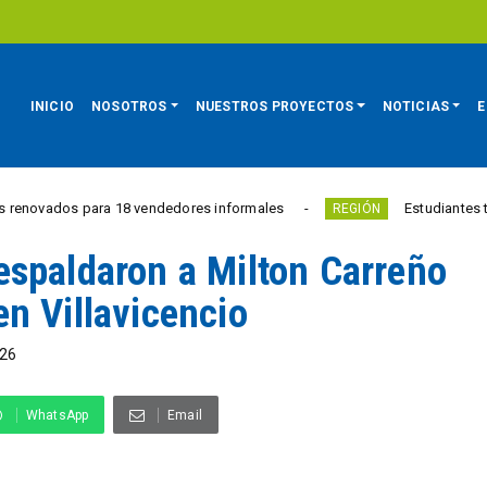
INICIO
NOSOTROS
NUESTROS PROYECTOS
NOTICIAS
E
Estudiantes tienen hasta el 28 de agosto para competir por 10.000 euros 
espaldaron a Milton Carreño
n Villavicencio
26
WhatsApp
Email