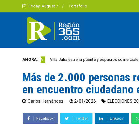
Friday, August 7
Portafolio
acios comerciales renovados para 18 vendedores informales
AHORA:
REGIÓN
Más de 2.000 personas r
en encuentro ciudadano e
Carlos Hernández
2/01/2026
ELECCIONES 20
Facebook
Twitter
Linkedin