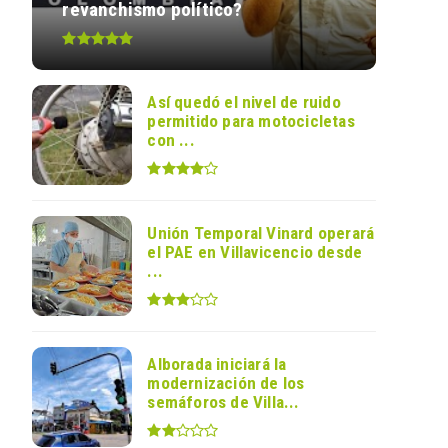
revanchismo político?
Así quedó el nivel de ruido
permitido para motocicletas
con ...
Unión Temporal Vinard operará
el PAE en Villavicencio desde
...
Alborada iniciará la
modernización de los
semáforos de Villa...