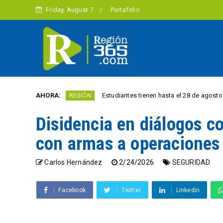
Friday, August 7
Portafolio
les
AHORA:
Estudiantes tienen hasta el 28 de agosto para competi
REGIÓN
Disidencia en diálogos c
con armas a operaciones 
Carlos Hernández
2/24/2026
SEGURIDAD
Facebook
Twitter
Linkedin