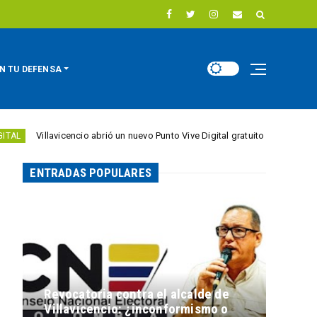
N TU DEFENSA
vicencio abrió un nuevo Punto Vive Digital gratuito en el barrio Porfía
ENTRADAS POPULARES
Revocatoria contra el alcalde de
Villavicencio: ¿inconformismo o