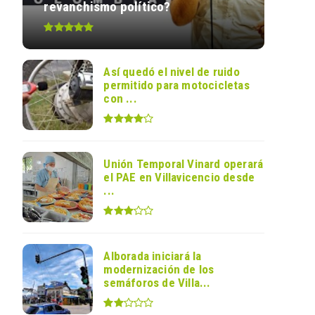
revanchismo político?
Así quedó el nivel de ruido
permitido para motocicletas
con ...
Unión Temporal Vinard operará
el PAE en Villavicencio desde
...
Alborada iniciará la
modernización de los
semáforos de Villa...