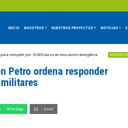
INICIO
NOSOTROS
NUESTROS PROYECTOS
NOTICIAS
E
r por 10.000 euros en innovación energética
Villa
REGIÓN DIGITAL
on Petro ordena responder
militares
WhatsApp
Email