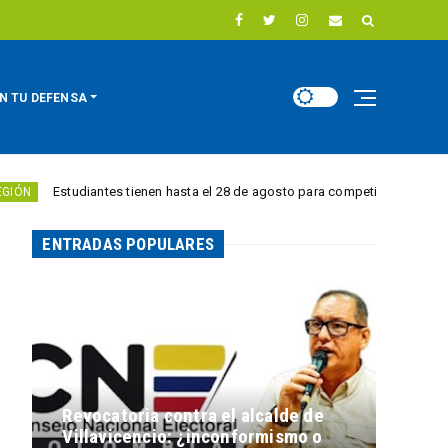
N TU DEFENSA
diantes tienen hasta el 28 de agosto para competir por 10.000 euros en inn
ENTRADAS POPULARES
Revocatoria contra el alcalde de
Villavicencio: ¿inconformismo o