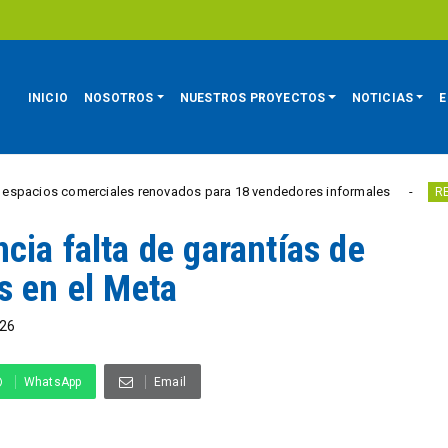
INICIO
NOSOTROS
NUESTROS PROYECTOS
NOTICIAS
E
comerciales renovados para 18 vendedores informales
Estu
REGIÓN
cia falta de garantías de
s en el Meta
26
WhatsApp
Email