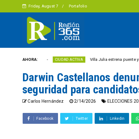
Friday, August 7
Portafolio
 este año
AHORA:
Villa Julia estrena puente y espacios 
CIUDAD ACTIVA
Darwin Castellanos denun
seguridad para candidato
Carlos Hernández
2/14/2026
ELECCIONES 20
Facebook
Twitter
Linkedin