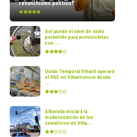
revanchismo político?
Así quedó el nivel de ruido
permitido para motocicletas
con ...
Unión Temporal Vinard operará
el PAE en Villavicencio desde
...
Alborada iniciará la
modernización de los
semáforos de Villa...