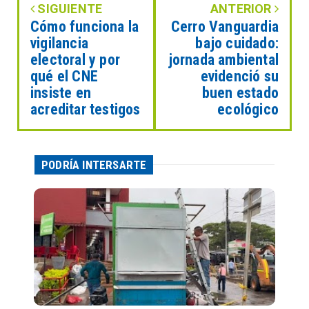
SIGUIENTE
ANTERIOR
Cómo funciona la
Cerro Vanguardia
vigilancia
bajo cuidado:
electoral y por
jornada ambiental
qué el CNE
evidenció su
insiste en
buen estado
acreditar testigos
ecológico
PODRÍA INTERSARTE