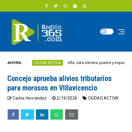
 año
AHORA:
Villa Julia estrena puente y espacios comer
CIUDAD ACTIVA
Concejo aprueba alivios tributarios
para morosos en Villavicencio
Carlos Hernández
2/19/2026
CIUDAD ACTIVA