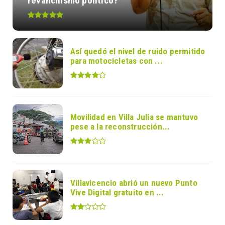
revanchismo político?
Así quedó el nivel de ruido permitido
para motocicletas con ...
Movilidad en Villa Julia se mantuvo
pese a la reconstrucción...
Villavicencio abrió un nuevo Punto
Vive Digital gratuito en ...