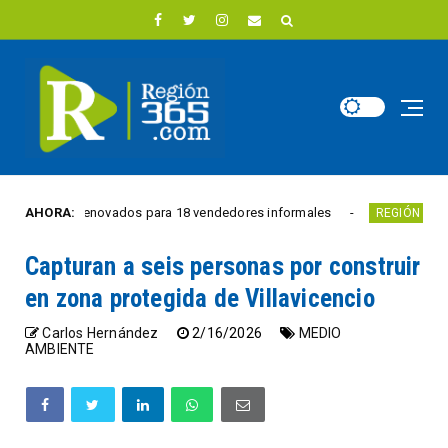
novados para 18 vendedores informales
AHORA:
Estudiantes tienen
REGIÓN
Capturan a seis personas por construir
en zona protegida de Villavicencio
Carlos Hernández
2/16/2026
MEDIO
AMBIENTE