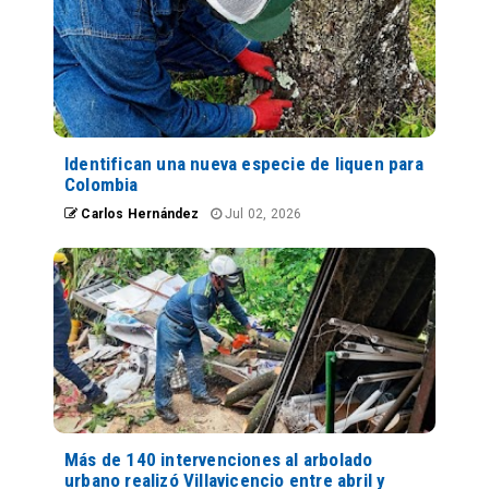
Identifican una nueva especie de liquen para
Colombia
Carlos Hernández
Jul 02, 2026
Más de 140 intervenciones al arbolado
urbano realizó Villavicencio entre abril y