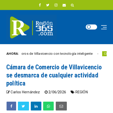
s semáforos de Villavicencio con tecnología inteligente
AHORA:
CIUDAD ACT
Cámara de Comercio de Villavicencio
se desmarca de cualquier actividad
política
Carlos Hernández
2/06/2026
REGIÓN