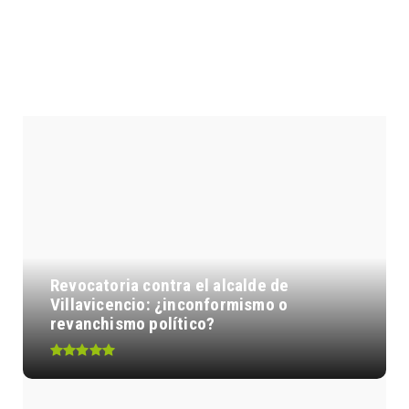
ENTRADAS POPULARES
Revocatoria contra el alcalde de
Villavicencio: ¿inconformismo o
revanchismo político?