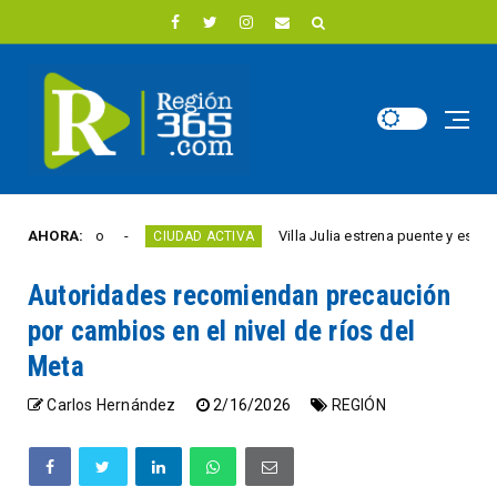
 este año
AHORA:
Villa Julia estrena puente y espacios c
CIUDAD ACTIVA
Autoridades recomiendan precaución
por cambios en el nivel de ríos del
Meta
Carlos Hernández
2/16/2026
REGIÓN