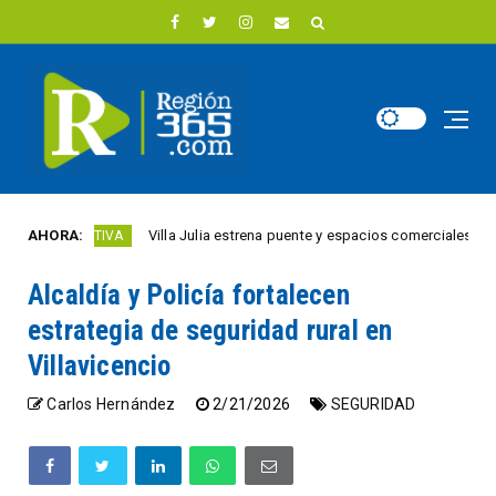
AHORA:
Villa Julia estrena puente y espacios comerciales renovados
AD ACTIVA
Alcaldía y Policía fortalecen
estrategia de seguridad rural en
Villavicencio
Carlos Hernández
2/21/2026
SEGURIDAD