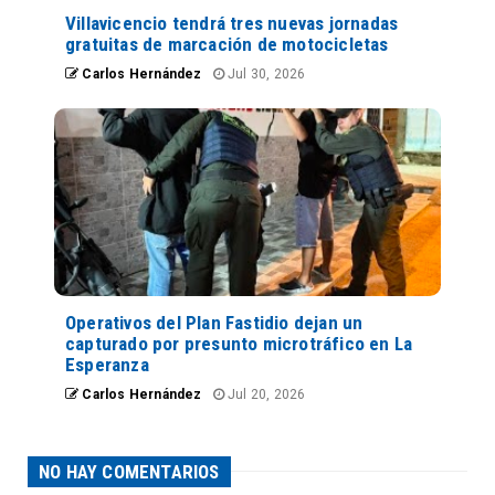
Villavicencio tendrá tres nuevas jornadas
gratuitas de marcación de motocicletas
Carlos Hernández
Jul 30, 2026
Operativos del Plan Fastidio dejan un
capturado por presunto microtráfico en La
Esperanza
Carlos Hernández
Jul 20, 2026
NO HAY COMENTARIOS