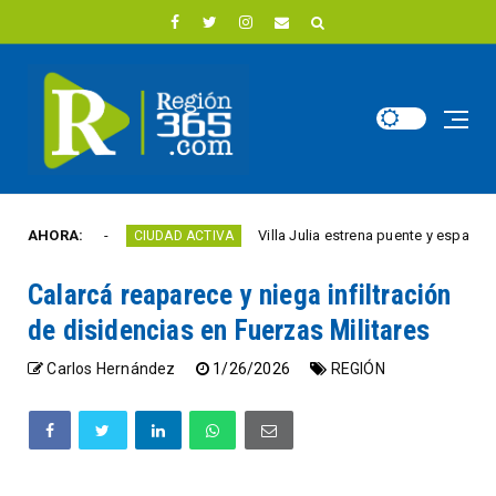
año
AHORA:
Villa Julia estrena puente y espacios comerc
CIUDAD ACTIVA
Calarcá reaparece y niega infiltración
de disidencias en Fuerzas Militares
Carlos Hernández
1/26/2026
REGIÓN