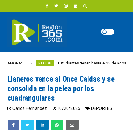
AHORA:
Estudiantes tienen hasta el 28 de agosto para competir por 10.000 e
IÓN
Llaneros vence al Once Caldas y se
consolida en la pelea por los
cuadrangulares
Carlos Hernández
10/20/2025
DEPORTES