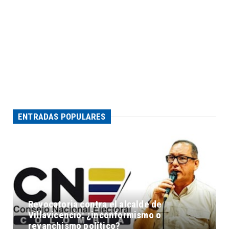
ENTRADAS POPULARES
Revocatoria contra el alcalde de
Villavicencio: ¿inconformismo o
revanchismo político?