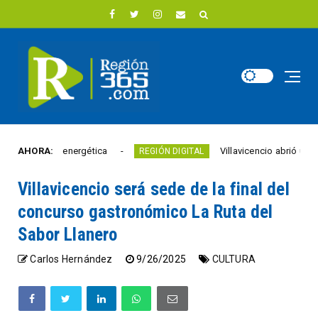
ación energética
AHORA:
Villavicencio abrió un nuevo Punto
REGIÓN DIGITAL
Villavicencio será sede de la final del
concurso gastronómico La Ruta del
Sabor Llanero
Carlos Hernández
9/26/2025
CULTURA