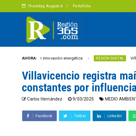
Thursday, August 6
Portafolio
000 euros en innovación energética
AHORA:
Villavicencio a
REGIÓN DIGITAL
Villavicencio registra ma
constantes por influenci
Carlos Hernández
9/03/2025
MEDIO AMBIEN
Facebook
Twitter
Linkedin