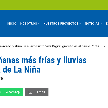
INICIO
NOSOTROS
NUESTROS PROYECTOS
NOTICIAS
E
brió un nuevo Punto Vive Digital gratuito en el barrio Porfía
CIUDAD A
ñanas más frías y lluvias
a de La Niña
TE
WhatsApp
Email