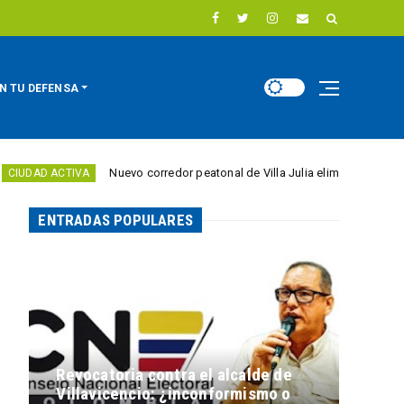
N TU DEFENSA
Nuevo corredor peatonal de Villa Julia elimina barreras para per
CTIVA
ENTRADAS POPULARES
Revocatoria contra el alcalde de
Villavicencio: ¿inconformismo o