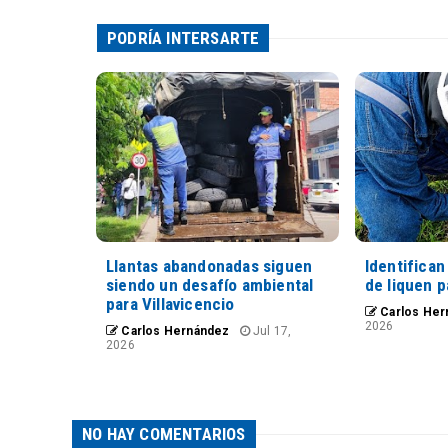
PODRÍA INTERSARTE
Llantas abandonadas siguen
Identifica
siendo un desafío ambiental
de liquen 
para Villavicencio
Carlos Her
2026
Carlos Hernández
Jul 17,
2026
NO HAY COMENTARIOS