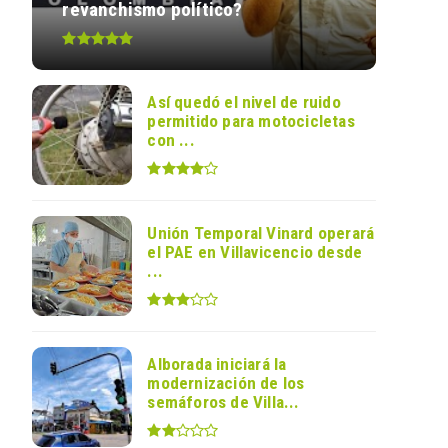
revanchismo político?
Así quedó el nivel de ruido
permitido para motocicletas
con ...
Unión Temporal Vinard operará
el PAE en Villavicencio desde
...
Alborada iniciará la
modernización de los
semáforos de Villa...