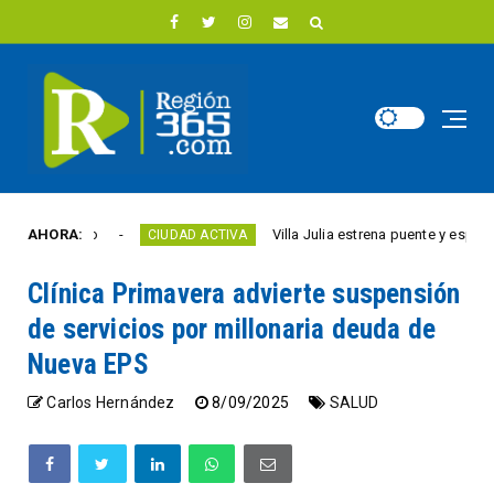
ste año
AHORA:
Villa Julia estrena puente y espacios co
CIUDAD ACTIVA
Clínica Primavera advierte suspensión
de servicios por millonaria deuda de
Nueva EPS
Carlos Hernández
8/09/2025
SALUD