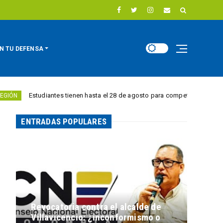
N TU DEFENSA
antes tienen hasta el 28 de agosto para competir por 10.000 euros en inno
ENTRADAS POPULARES
Revocatoria contra el alcalde de
Villavicencio: ¿inconformismo o