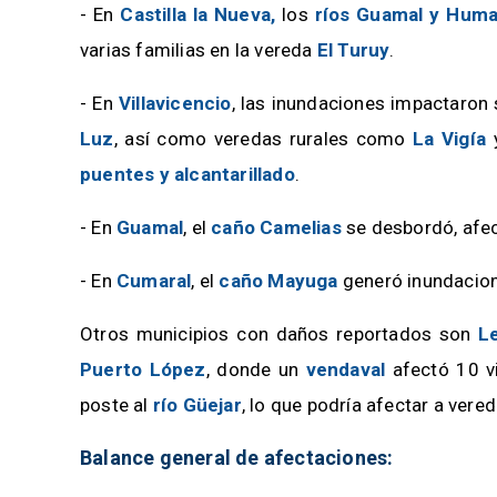
- En
Castilla la Nueva,
los
ríos Guamal y Hum
varias familias en la vereda
El Turuy
.
- En
Villavicencio
, las inundaciones impactaro
Luz
, así como veredas rurales como
La Vigía
puentes y alcantarillado
.
- En
Guamal
, el
caño Camelias
se desbordó, af
- En
Cumaral
, el
caño Mayuga
generó inundacion
Otros municipios con daños reportados son
L
Puerto López
, donde un
vendaval
afectó 10 v
poste al
río Güejar
, lo que podría afectar a vere
Balance general de afectaciones: