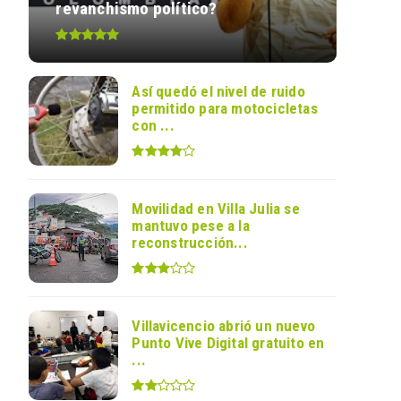
revanchismo político?
Así quedó el nivel de ruido
permitido para motocicletas
con ...
Movilidad en Villa Julia se
mantuvo pese a la
reconstrucción...
Villavicencio abrió un nuevo
Punto Vive Digital gratuito en
...