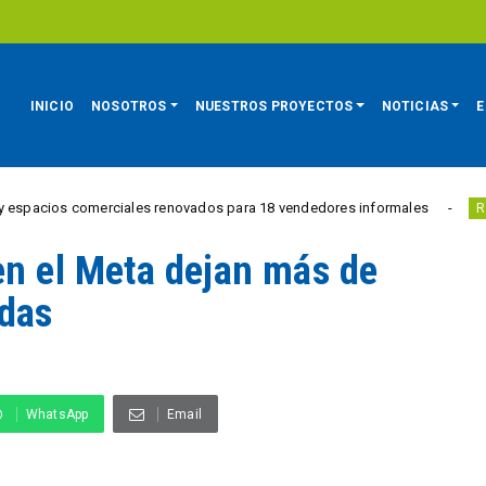
INICIO
NOSOTROS
NUESTROS PROYECTOS
NOTICIAS
E
merciales renovados para 18 vendedores informales
Estudi
REGIÓN
en el Meta dejan más de
adas
WhatsApp
Email