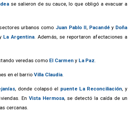
adea
se salieron de su cauce, lo que obligó a evacuar a
n sectores urbanos como
Juan Pablo II
,
Pacandé
y
Doña
y
La Argentina
. Además, se reportaron afectaciones a
ectando veredas como
El Carmen
y
La Paz
.
es en el barrio
Villa Claudia
.
ejanías
, donde colapsó el
puente La Reconciliación
, y
iviendas. En
Vista Hermosa
, se detectó la caída de un
das cercanas.