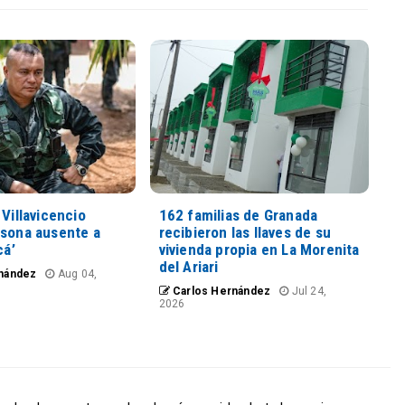
 Villavicencio
162 familias de Granada
rsona ausente a
recibieron las llaves de su
cá’
vivienda propia en La Morenita
del Ariari
nández
Aug 04,
Carlos Hernández
Jul 24,
2026