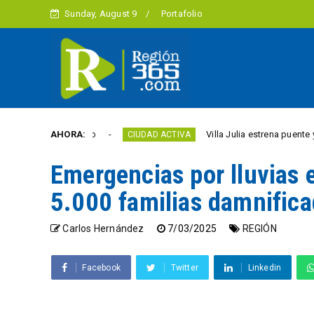
Sunday, August 9
Portafolio
este año
AHORA:
Villa Julia estrena puente y espacios co
CIUDAD ACTIVA
Emergencias por lluvias 
5.000 familias damnific
Carlos Hernández
7/03/2025
REGIÓN
Facebook
Twitter
Linkedin