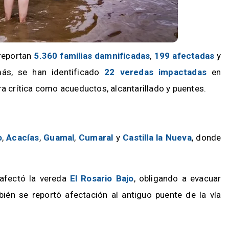
 reportan
5.360 familias damnificadas
,
199 afectadas
y
más, se han identificado
22 veredas impactadas
en
ra crítica como acueductos, alcantarillado y puentes.
o
,
Acacías
,
Guamal
,
Cumaral
y
Castilla la Nueva
, donde
afectó la vereda
El Rosario Bajo
, obligando a evacuar
ién se reportó afectación al antiguo puente de la vía