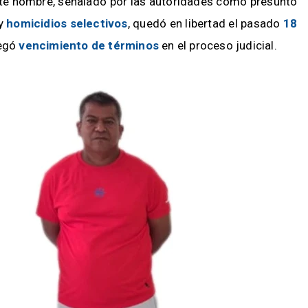
Este hombre, señalado por las autoridades como presunto
y
homicidios selectivos
, quedó en libertad el pasado
18
legó
vencimiento de términos
en el proceso judicial.