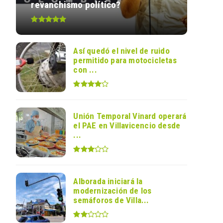
revanchismo político?
Así quedó el nivel de ruido
permitido para motocicletas
con ...
Unión Temporal Vinard operará
el PAE en Villavicencio desde
...
Alborada iniciará la
modernización de los
semáforos de Villa...