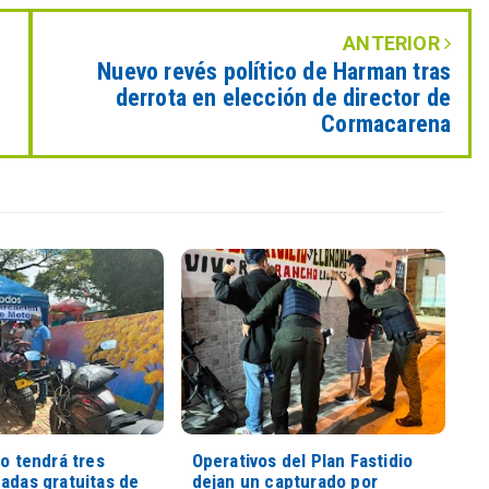
ANTERIOR
Nuevo revés político de Harman tras
derrota en elección de director de
Cormacarena
io tendrá tres
Operativos del Plan Fastidio
adas gratuitas de
dejan un capturado por