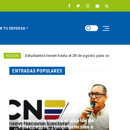
N TU DEFENSA
Estudiantes tienen hasta el 28 de agosto para competir por 10.000 eur
N
ENTRADAS POPULARES
Revocatoria contra el alcalde de
Villavicencio: ¿inconformismo o