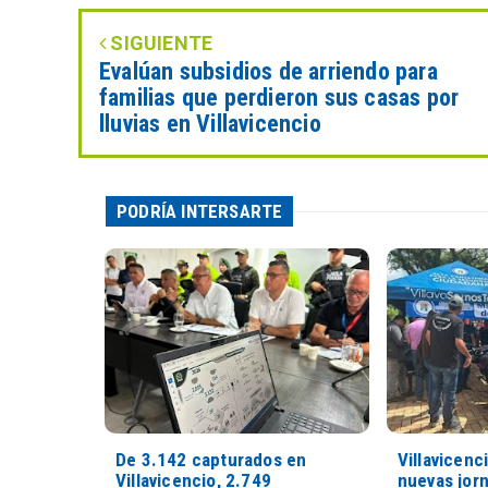
SIGUIENTE
Evalúan subsidios de arriendo para
familias que perdieron sus casas por
lluvias en Villavicencio
PODRÍA INTERSARTE
De 3.142 capturados en
Villavicenc
Villavicencio, 2.749
nuevas jorn