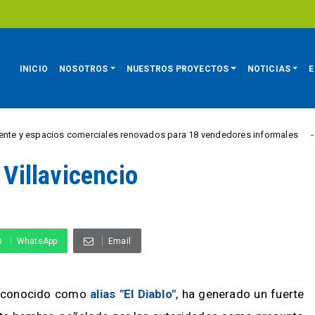
INICIO
NOSOTROS
NUESTROS PROYECTOS
NOTICIAS
E
spacios comerciales renovados para 18 vendedores informales
REGIÓ
 Villavicencio
WhatsApp
Email
, conocido como
alias "El Diablo"
, ha generado un fuerte