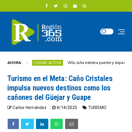
 año
AHORA:
Villa Julia estrena puente y espacios comer
CIUDAD ACTIVA
Turismo en el Meta: Caño Cristales
impulsa nuevos destinos como los
cañones del Güejar y Guape
Carlos Hernández
4/14/2025
TURISMO