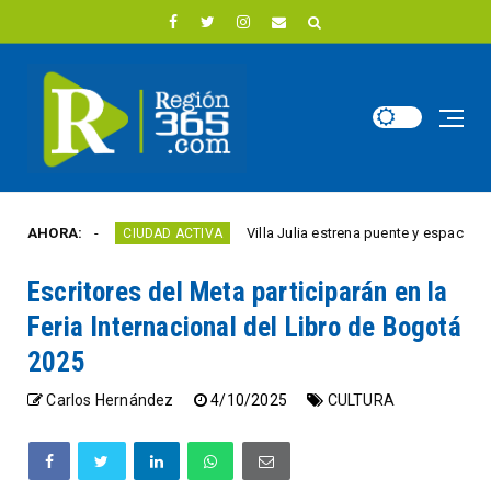
 año
AHORA:
Villa Julia estrena puente y espacios comerc
CIUDAD ACTIVA
Escritores del Meta participarán en la
Feria Internacional del Libro de Bogotá
2025
Carlos Hernández
4/10/2025
CULTURA