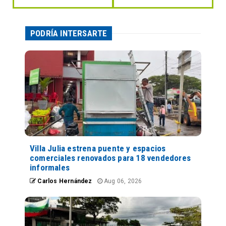
PODRÍA INTERSARTE
Villa Julia estrena puente y espacios
comerciales renovados para 18 vendedores
informales
Carlos Hernández
Aug 06, 2026