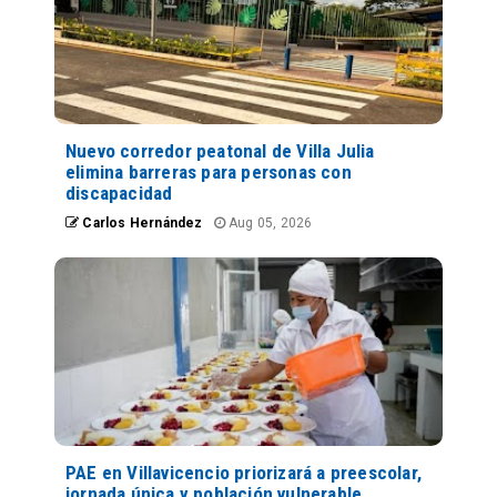
Nuevo corredor peatonal de Villa Julia
elimina barreras para personas con
discapacidad
Carlos Hernández
Aug 05, 2026
PAE en Villavicencio priorizará a preescolar,
jornada única y población vulnerable