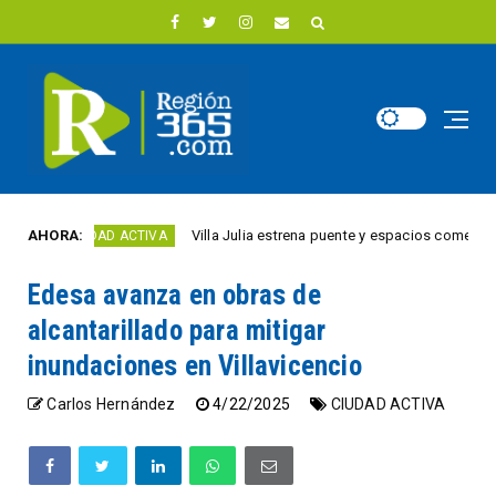
AHORA:
Villa Julia estrena puente y espacios comerciales re
CIUDAD ACTIVA
Edesa avanza en obras de
alcantarillado para mitigar
inundaciones en Villavicencio
Carlos Hernández
4/22/2025
CIUDAD ACTIVA