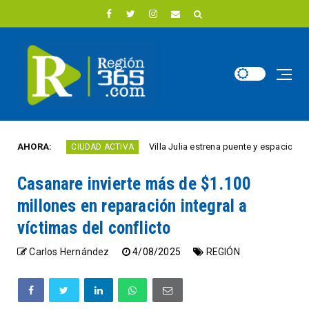
ño
AHORA:
Villa Julia estrena puente y espacios comerci
CIUDAD ACTIVA
Casanare invierte más de $1.100
millones en reparación integral a
víctimas del conflicto
Carlos Hernández
4/08/2025
REGIÓN