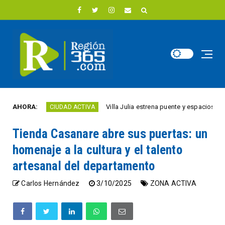
AHORA:
Villa Julia estrena puente y espacios comercial
CIUDAD ACTIVA
Tienda Casanare abre sus puertas: un
homenaje a la cultura y el talento
artesanal del departamento
Carlos Hernández
3/10/2025
ZONA ACTIVA