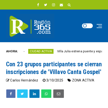
e año
AHORA:
Villa Julia estrena puente y espacios come
CIUDAD ACTIVA
Con 23 grupos participantes se cierran
inscripciones de 'Villavo Canta Gospel'
Carlos Hernández
3/10/2025
ZONA ACTIVA