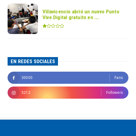
Villavicencio abrió un nuevo Punto
Vive Digital gratuito en ...
EN REDES SOCIALES
30000
Fans
5212
Followers