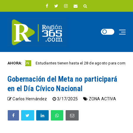
AHORA:
Estudiantes tienen hasta el 28 de agosto para competir por 1
REGIÓN
Gobernación del Meta no participará
en el Día Cívico Nacional
Carlos Hernández
3/17/2025
ZONA ACTIVA