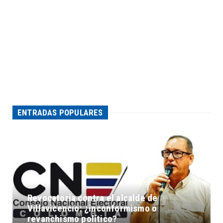
ENTRADAS POPULARES
Revocatoria contra el alcalde de
Villavicencio: ¿inconformismo o
revanchismo político?