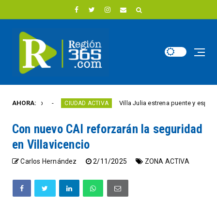
este año
AHORA:
Villa Julia estrena puente y espacios c
CIUDAD ACTIVA
Con nuevo CAI reforzarán la seguridad
en Villavicencio
Carlos Hernández
2/11/2025
ZONA ACTIVA