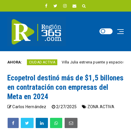
o
AHORA:
Villa Julia estrena puente y espacios comercia
CIUDAD ACTIVA
Ecopetrol destinó más de $1,5 billones
en contratación con empresas del
Meta en 2024
Carlos Hernández
2/27/2025
ZONA ACTIVA