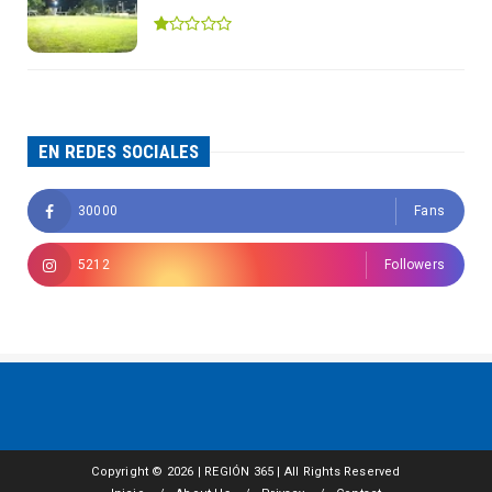
EN REDES SOCIALES
30000
Fans
5212
Followers
Copyright ©
2026 | REGIÓN 365 | All Rights Reserved