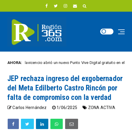
Villavicencio abrió un nuevo Punto Vive Digital gratuito en el barrio Porfía
AHORA:
JEP rechaza ingreso del exgobernador
del Meta Edilberto Castro Rincón por
falta de compromiso con la verdad
Carlos Hernández
1/06/2025
ZONA ACTIVA