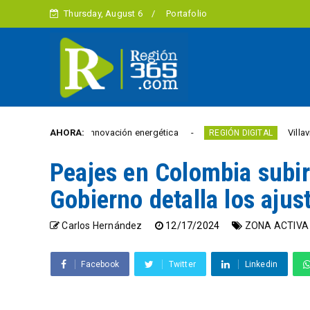
Thursday, August 6
Portafolio
uros en innovación energética
AHORA:
Villavicencio abrió 
REGIÓN DIGITAL
Peajes en Colombia subi
Gobierno detalla los ajus
Carlos Hernández
12/17/2024
ZONA ACTIVA
Facebook
Twitter
Linkedin