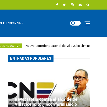
N TU DEFENSA
Nuevo corredor peatonal de Villa Julia elimina barreras para personas
A
ENTRADAS POPULARES
Revocatoria contra el alcalde de
Villavicencio: ¿inconformismo o