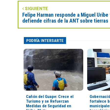
SIGUIENTE
Felipe Harman responde a Miguel Uribe 
defiende cifras de la ANT sobre tierras
PODRÍA INTERSARTE
Cañón del Guape: Crece el
Gobernació
Turismo y se Refuerzan
fortalece b
Medidas de Seguridad en
municipale