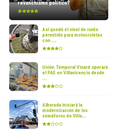
revanchismo político?
Así quedó el nivel de ruido
permitido para motocicletas
con ...
Unión Temporal Vinard operará
el PAE en Villavicencio desde
...
Alborada iniciará la
modernización de los
semáforos de Villa...