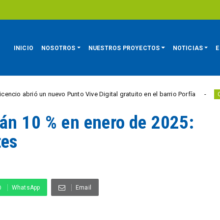
INICIO
NOSOTROS
NUESTROS PROYECTOS
NOTICIAS
E
un nuevo Punto Vive Digital gratuito en el barrio Porfía
CIUDAD ACTIV
rán 10 % en enero de 2025:
tes
WhatsApp
Email