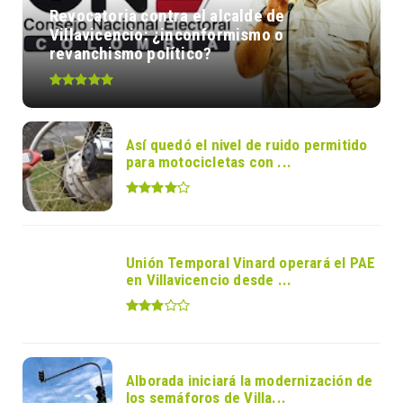
Revocatoria contra el alcalde de
Villavicencio: ¿inconformismo o
revanchismo político?
Así quedó el nivel de ruido permitido
para motocicletas con ...
Unión Temporal Vinard operará el PAE
en Villavicencio desde ...
Alborada iniciará la modernización de
los semáforos de Villa...