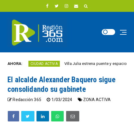
año
AHORA:
Villa Julia estrena puente y espacios comerc
CIUDAD ACTIVA
El alcalde Alexander Baquero sigue
consolidando su gabinete
Redacción 365
1/03/2024
ZONA ACTIVA