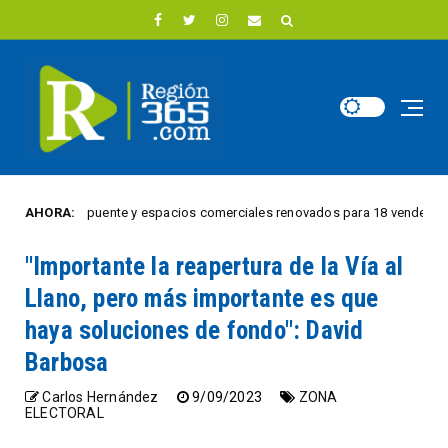
a estrena puente y espacios comerciales renovados para 18 vendedores info
AHORA:
"Importante la reapertura de la Vía al
Llano, pero más importante es que
haya soluciones de fondo": David
Barbosa
Carlos Hernández
9/09/2023
ZONA
ELECTORAL