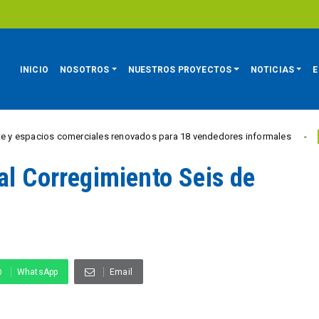
INICIO
NOSOTROS
NUESTROS PROYECTOS
NOTICIAS
E
cios comerciales renovados para 18 vendedores informales
REGIÓN
al Corregimiento Seis de
WhatsApp
Email