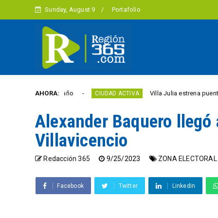
Sunday, August 9
Portafolio
bertad este año
AHORA:
Villa Julia estrena puente y espa
CIUDAD ACTIVA
Alexander Baquero llegó 
Villavicencio
Redacción 365
9/25/2023
ZONA ELECTORAL
Facebook
Twitter
Linkedin