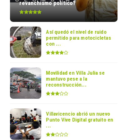
revanchismo político?
Así quedó el nivel de ruido
permitido para motocicletas
con ...
Movilidad en Villa Julia se
mantuvo pese a la
reconstrucción...
Villavicencio abrió un nuevo
Punto Vive Digital gratuito en
...