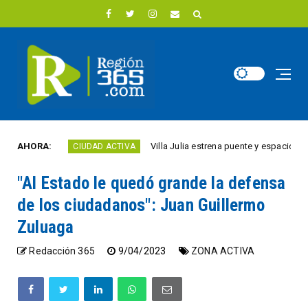
ño
AHORA:
Villa Julia estrena puente y espacios comerci
CIUDAD ACTIVA
"Al Estado le quedó grande la defensa
de los ciudadanos": Juan Guillermo
Zuluaga
Redacción 365
9/04/2023
ZONA ACTIVA