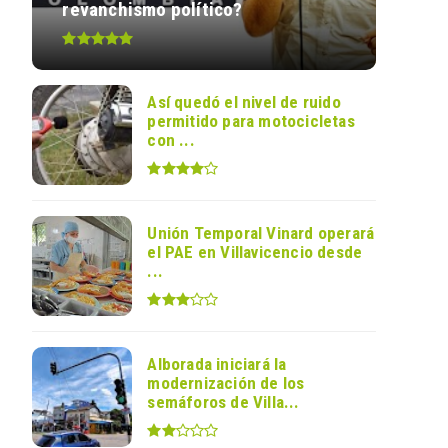
revanchismo político?
Así quedó el nivel de ruido
permitido para motocicletas
con ...
Unión Temporal Vinard operará
el PAE en Villavicencio desde
...
Alborada iniciará la
modernización de los
semáforos de Villa...