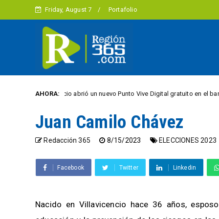
Friday, August 7
Portafolio
illavicencio abrió un nuevo Punto Vive Digital gratuito en el barrio Porfía
AHORA:
Juan Camilo Chávez
Redacción 365
8/15/2023
ELECCIONES 2023
Facebook
Twitter
Linkedin
Nacido en Villavicencio hace 36 años, esposo