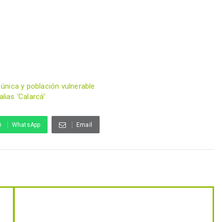
 única y población vulnerable
lias ‘Calarcá’
WhatsApp
Email