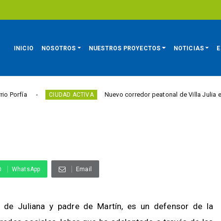
INICIO
NOSOTROS
NUESTROS PROYECTOS
NOTICIAS
E
Nuevo corredor peatonal de Villa Julia elimina barr
CIUDAD ACTIVA
WhatsApp
Email
 de Juliana y padre de Martín, es un defensor de la