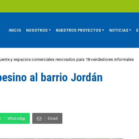
INICIO
NOSOTROS
NUESTROS PROYECTOS
NOTICIAS
E
y espacios comerciales renovados para 18 vendedores informales
REG
esino al barrio Jordán
WhatsApp
Email