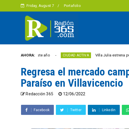
Friday, August 7
Portafolio
 la libertad este año
AHORA:
Villa Julia estrena puente 
CIUDAD ACTIVA
Regresa el mercado camp
Paraíso en Villavicencio
Redacción 365
12/06/2022
Facebook
Twitter
Linkedin