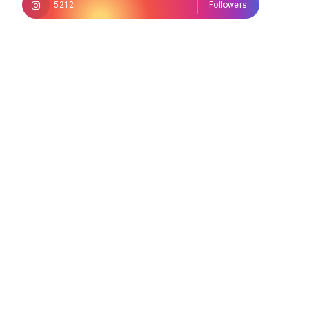
5212
Followers