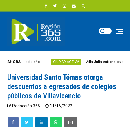
 libertad este año
AHORA:
Villa Julia estrena puente y e
CIUDAD ACTIVA
Universidad Santo Tómas otorga
descuentos a egresados de colegios
públicos de Villavicencio
Redacción 365
11/16/2022