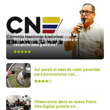
Revocatoria contra el alcalde de
Villavicencio: ¿inconformismo o
revanchismo político?
Así quedó el nivel de ruido permitido
para motocicletas con ...
Villavicencio abrió un nuevo Punto
Vive Digital gratuito en ...