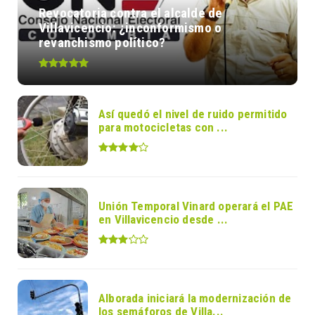
Revocatoria contra el alcalde de
Villavicencio: ¿inconformismo o
revanchismo político?
Así quedó el nivel de ruido permitido
para motocicletas con ...
Unión Temporal Vinard operará el PAE
en Villavicencio desde ...
Alborada iniciará la modernización de
los semáforos de Villa...