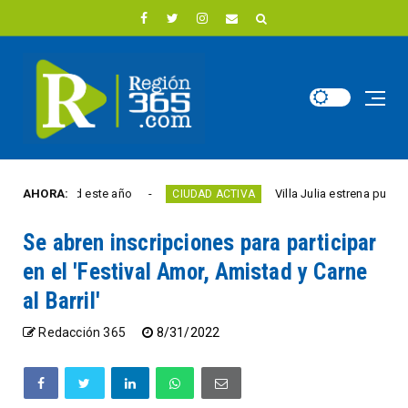
la libertad este año
AHORA:
Villa Julia estrena puente y
CIUDAD ACTIVA
Se abren inscripciones para participar
en el 'Festival Amor, Amistad y Carne
al Barril'
Redacción 365
8/31/2022