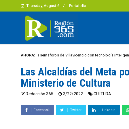
Thursday, August 6
Portafolio
ación de los semáforos de Villavicencio con tecnología inteligente
AHORA:
Las Alcaldías del Meta p
Ministerio de Cultura
Redacción 365
3/22/2022
CULTURA
Facebook
Twitter
Linkedin