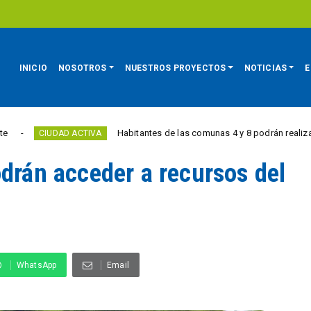
INICIO
NOSOTROS
NUESTROS PROYECTOS
NOTICIAS
E
Habitantes de las comunas 4 y 8 podrán realizar trámites 
CIUDAD ACTIVA
odrán acceder a recursos del
WhatsApp
Email