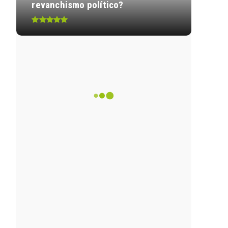
revanchismo político?
Así quedó el nivel de ruido
permitido para motocicletas
con ...
Unión Temporal Vinard operará
el PAE en Villavicencio desde
...
Alborada iniciará la
modernización de los
semáforos de Villa...