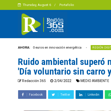
Thursday, August 6
Portafolio
 por 10.000 euros en innovación energética
AHORA:
Villav
REGIÓN DIGITAL
Ruido ambiental superó 
'Día voluntario sin carro 
Redacción 365
2/04/2022
MEDIO AMBIENTE
Facebook
Twitter
Linkedin