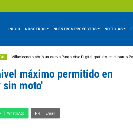
INICIO
NOSOTROS
NUESTROS PROYECTOS
NOTICIAS
E
icencio abrió un nuevo Punto Vive Digital gratuito en el barrio Porfía
C
nivel máximo permitido en
y sin moto'
WhatsApp
Email