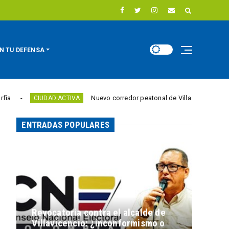
N TU DEFENSA
Nuevo corredor peatonal de Villa Julia elimina barreras 
IUDAD ACTIVA
ENTRADAS POPULARES
Revocatoria contra el alcalde de
Villavicencio: ¿inconformismo o