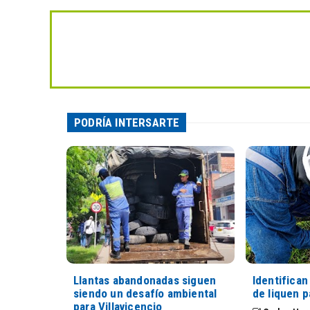
PODRÍA INTERSARTE
Llantas abandonadas siguen
Identifica
siendo un desafío ambiental
de liquen 
para Villavicencio