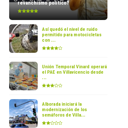
revanchismo político?
Así quedó el nivel de ruido
permitido para motocicletas
con ...
Unión Temporal Vinard operará
el PAE en Villavicencio desde
...
Alborada iniciará la
modernización de los
semáforos de Villa...