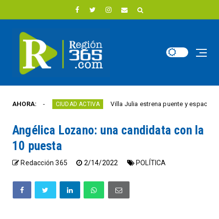
 año
AHORA:
Villa Julia estrena puente y espacios comerc
CIUDAD ACTIVA
Angélica Lozano: una candidata con la
10 puesta
Redacción 365
2/14/2022
POLÍTICA